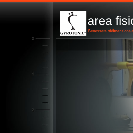
area fis
Benessere tridimension