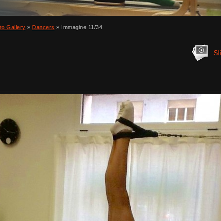
to Gallery
»
Dancers
» Immagine 11/34
Sl