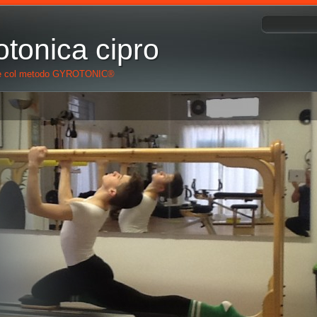
iotonica cipro
ale col metodo GYROTONIC®