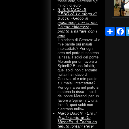
fosse vero, varrebbe 5,5
milioni di euro
IL SINDACO DI
GENOVA Lo sfogo di
Bucci: «Gioco al
massacro, non ci sto.
Chiedo chiarezza,
Share
F
pronto a parlare con i
pm»
Il sindaco di Genova: «Le
mie parole sui maiali
intercettate? Per ogni
area nel porto si scatena
la rissa. I soldi del ponte
Morandi per un favore a
Spinelli? È una falsità,
quei soldi non c’entrano
nulla»Il sindaco di
Genova: «Le mie parole
sui maiali intercettate?
Per ogni area nel porto si
scatena la rissa. I soldi
del ponte Morandi per un
favore a Spinelli? È una
falsità, quei soldi non
c’entrano nulla»
Marco Balich: «Ero il
dj alle feste di De
Michelis. A Torino ho
tenuto lontani Peter