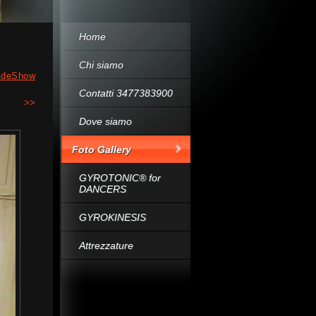
Home
Chi siamo
ideShow
Contatti 3477383900
>>
Dove siamo
Foto Gallery
GYROTONIC® for
DANCERS
GYROKINESIS
Attrezzature